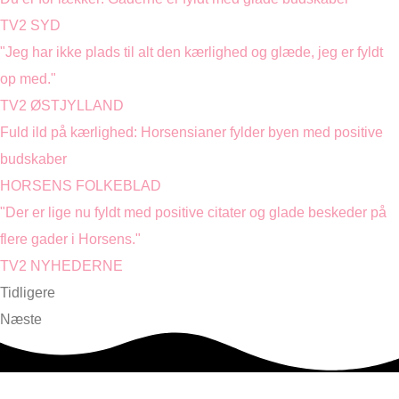
TV2 SYD
"Jeg har ikke plads til alt den kærlighed og glæde, jeg er fyldt
op med."
TV2 ØSTJYLLAND
Fuld ild på kærlighed: Horsensianer fylder byen med positive
budskaber
HORSENS FOLKEBLAD
"Der er lige nu fyldt med positive citater og glade beskeder på
flere gader i Horsens."
TV2 NYHEDERNE
Tidligere
Næste