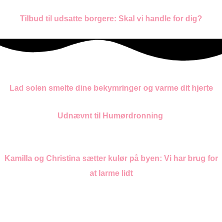
Tilbud til udsatte borgere: Skal vi handle for dig?
Lad solen smelte dine bekymringer og varme dit hjerte
Udnævnt til Humørdronning
Kamilla og Christina sætter kulør på byen:
Vi har brug for
at larme lidt