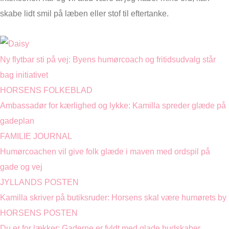
skabe lidt smil på læben eller stof til eftertanke.
Ny flytbar sti på vej: Byens humørcoach og fritidsudvalg står
bag initiativet
HORSENS FOLKEBLAD
Ambassadør for kærlighed og lykke: Kamilla spreder glæde på
gadeplan
FAMILIE JOURNAL
Humørcoachen vil give folk glæde i maven med ordspil på
gade og vej
JYLLANDS POSTEN
Kamilla skriver på butiksruder: Horsens skal være humørets by
HORSENS POSTEN
Du er for lækker: Gaderne er fyldt med glade budskaber