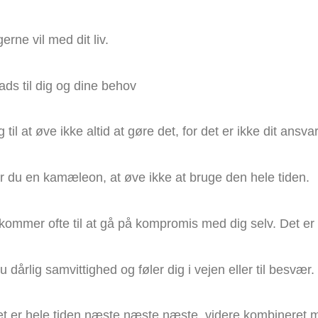
erne vil med dit liv.
lads til dig og dine behov
il at øve ikke altid at gøre det, for det er ikke dit ansva
ar du en kamæleon, at øve ikke at bruge den hele tiden.
g kommer ofte til at gå på kompromis med dig selv. Det er
årlig samvittighed og føler dig i vejen eller til besvær. Øv
det er hele tiden næste næste næste, videre kombineret