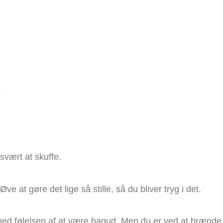
r
 svært at skuffe.
e at gøre det lige så stille, så du bliver tryg i det.
 med følelsen af at være bagud. Men du er ved at brænde