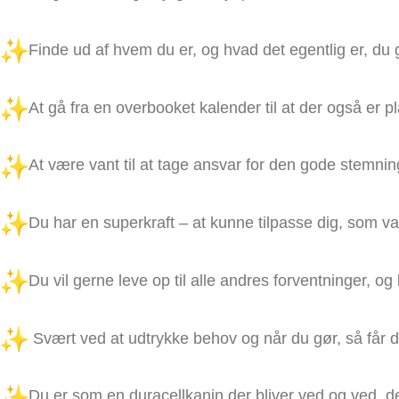
Finde ud af hvem du er, og hvad det egentlig er, du g
At gå fra en overbooket kalender til at der også er p
At være vant til at tage ansvar for den gode stemning t
Du har en superkraft – at kunne tilpasse dig, som v
Du vil gerne leve op til alle andres forventninger, o
Svært ved at udtrykke behov og når du gør, så får du d
Du er som en duracellkanin der bliver ved og ved, 