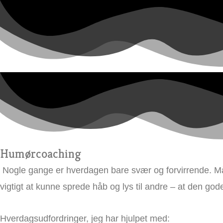
Humørcoaching
Nogle gange er hverdagen bare svær og forvirrende. Måsk
vigtigt at kunne sprede håb og lys til andre – at den god
Hverdagsudfordringer, jeg har hjulpet med: